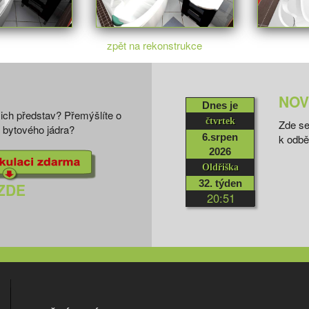
zpět na rekonstrukce
NOV
Dnes je
ich představ? Přemýšlíte o
čtvrtek
Zde se
i bytového jádra?
6.srpen
k odbě
2026
Oldřiška
32. týden
ZDE
20:51