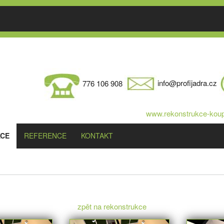
776 106 908
info@profijadra.cz
www.rekonstrukce-koup
CE
REFERENCE
KONTAKT
zpět na rekonstrukce