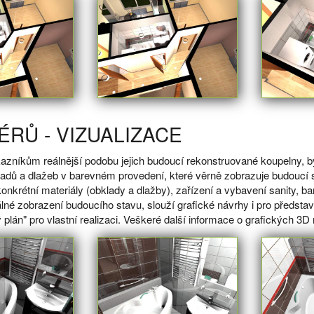
ÉRŮ - VIZUALIZACE
níkům reálnější podobu jejich budoucí rekonstruované koupelny, byt
adů a dlažeb v barevném provedení, které věrně zobrazuje budoucí s
krétní materiály (obklady a dlažby), zařízení a vybavení sanity, ba
lné zobrazení budoucího stavu, slouží grafické návrhy i pro předs
 plán" pro vlastní realizaci. Veškeré další informace o grafických 3D